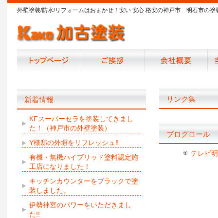
外壁塗装/防水/リフォームはおまかせ！安い 安心 格安の神戸市 明石市の塗
リンク集
新着情報
KFスーパーセラを塗装してきまし
た！（神戸市の外壁塗装）
ブログロール
Y様邸の外塀をリフレッシュ‼
テレビ明
有機・無機ハイブリッド塗料認定施
工店になりました！
キッチンカウンターをブラックで塗
装しました。
伊勢神宮のパワーをいただきまし
た!!