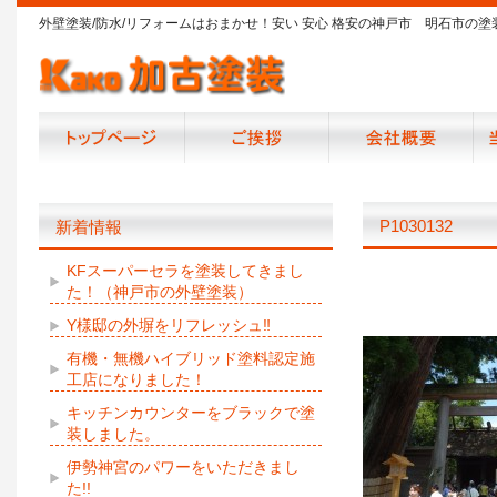
外壁塗装/防水/リフォームはおまかせ！安い 安心 格安の神戸市 明石市の塗
P1030132
新着情報
KFスーパーセラを塗装してきまし
た！（神戸市の外壁塗装）
Y様邸の外塀をリフレッシュ‼
有機・無機ハイブリッド塗料認定施
工店になりました！
キッチンカウンターをブラックで塗
装しました。
伊勢神宮のパワーをいただきまし
た!!