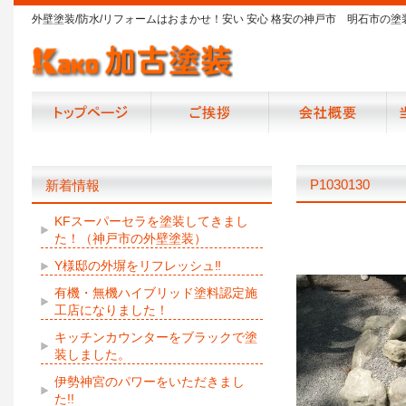
外壁塗装/防水/リフォームはおまかせ！安い 安心 格安の神戸市 明石市の塗
P1030130
新着情報
KFスーパーセラを塗装してきまし
た！（神戸市の外壁塗装）
Y様邸の外塀をリフレッシュ‼
有機・無機ハイブリッド塗料認定施
工店になりました！
キッチンカウンターをブラックで塗
装しました。
伊勢神宮のパワーをいただきまし
た!!